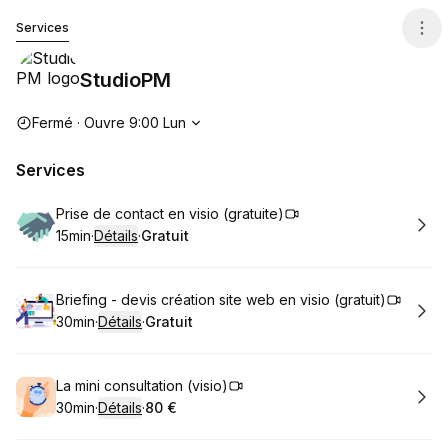
StudioPM
Services
StudioPM
Heures d'ouverture
Fermé
·
Ouvre
9:00
Lun
Services
Réserver
Prise de contact en visio (gratuite)
15min
·
Détails
·
Gratuit
.
Durée de l'appel
.
Prix
:
:
Réserver
Briefing - devis création site web en visio (gratuit)
30min
·
Détails
·
Gratuit
.
Durée de l'appel
.
Prix
:
:
Réserver
La mini consultation (visio)
30min
·
Détails
·
80 €
.
Durée de l'appel
.
Prix
:
: