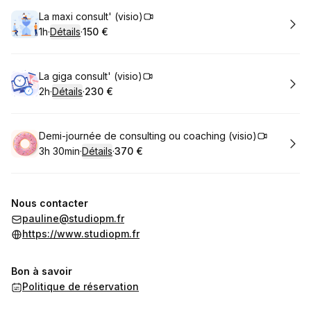
Réserver
La maxi consult' (visio)
1h
·
Détails
·
150 €
.
Durée de l'appel
.
Prix
:
:
Réserver
La giga consult' (visio)
2h
·
Détails
·
230 €
.
Durée de l'appel
.
Prix
:
:
Réserver
Demi-journée de consulting ou coaching (visio)
3h 30min
·
Détails
·
370 €
.
Durée de l'appel
.
Prix
:
:
Nous contacter
pauline@studiopm.fr
https://www.studiopm.fr
Bon à savoir
Politique de réservation